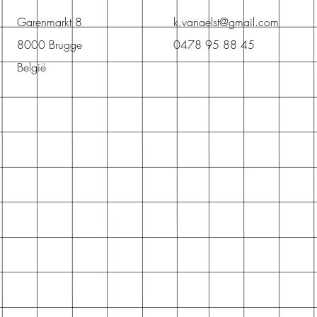
Garenmarkt 8
k.vanaelst@gmail.com
8000 Brugge
0478 95 88 45
België